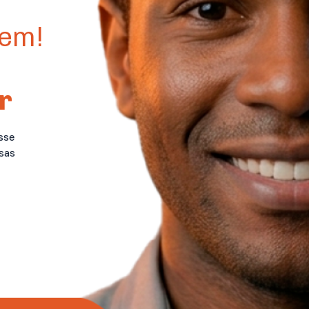
vem!
r
sse
sas