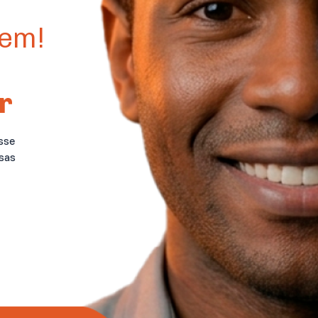
vem!
r
sse
sas