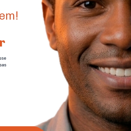
vem!
r
sse
sas