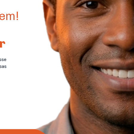
vem!
r
sse
sas