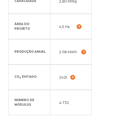
2,60 MWp
CAPACIDADE
ÁREA DO
4,5 Ha
PROJETO
2.118 MWh
PRODUÇÃO ANUAL
CO
EVITADO
242t
2
NÚMERO DE
4.732
MÓDULOS