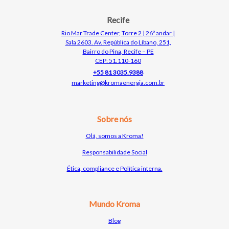
Recife
Rio Mar Trade Center, Torre 2 | 26º andar |
Sala 2603. Av. República do Líbano, 251,
Bairro do Pina, Recife – PE
CEP: 51.110-160
+55 81 3035.9388
marketing@kromaenergia.com.br
Sobre nós
Olá, somos a Kroma!
Responsabilidade Social
Ética, compliance e Política interna.
Mundo Kroma
Bl
o
g