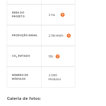
ÁREA DO
2 Ha
PROJETO
2.118 MWh
PRODUÇÃO ANUAL
CO
EVITADO
115t
2
2.080
NÚMERO DE
MÓDULOS
Módulos
Galeria de fotos: