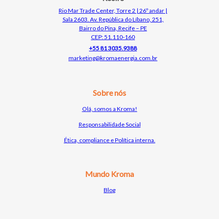
Rio Mar Trade Center, Torre 2 | 26º andar |
Sala 2603. Av. República do Líbano, 251,
Bairro do Pina, Recife – PE
CEP: 51.110-160
+55 81 3035.9388
marketing@kromaenergia.com.br
Sobre nós
Olá, somos a Kroma!
Responsabilidade Social
Ética, compliance e Política interna.
Mundo Kroma
Bl
o
g