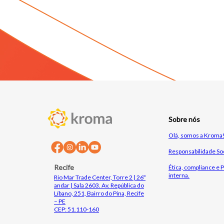
Sobre nós
Olá, somos a Kroma
Responsabilidade Soc
Recife
Ética, compliance e P
interna.
Rio Mar Trade Center, Torre 2 | 26º
andar | Sala 2603. Av. República do
Líbano, 251, Bairro do Pina, Recife
– PE
CEP: 51.110-160