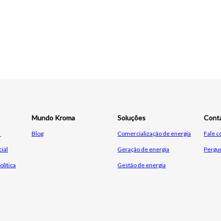
Mundo Kroma
Soluções
Cont
!
Bl
o
g
Comercialização de e
nergia
Fale 
ial
Geração de energia
Pergu
olítica
Gestão de energia