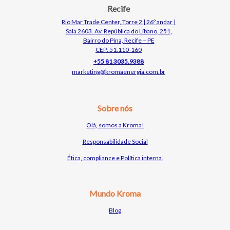
Recife
Rio Mar Trade Center, Torre 2 | 26º andar |
Sala 2603. Av. República do Líbano, 251,
Bairro do Pina, Recife – PE
CEP: 51.110-160
+55 81 3035.9388
marketing@kromaenergia.com.br
Sobre nós
Olá, somos a Kroma!
Responsabilidade Social
Ética, compliance e Política interna.
Mundo Kroma
Bl
o
g