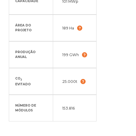
101 MWp
CAPACIDADE
ÁREA DO
189 Ha
PROJETO
PRODUÇÃO
199 GWh
ANUAL
CO
2
25.000t
EVITADO
NÚMERO DE
153.816
MÓDULOS